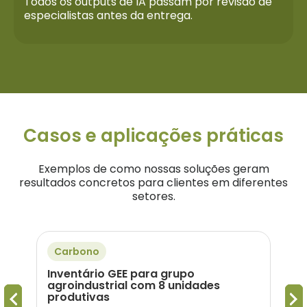
Todos os outputs de IA passam por revisão de
especialistas antes da entrega.
Casos e aplicações práticas
Exemplos de como nossas soluções geram
resultados concretos para clientes em diferentes
setores.
Carbono
R
Inventário GEE para grupo
Dia
s
agroindustrial com 8 unidades
Ren
produtivas
mil