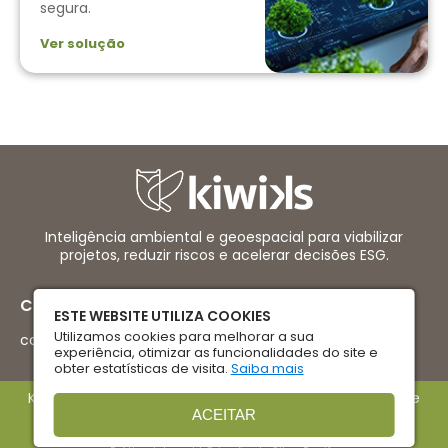
segura.
Ver solução
Inteligência ambiental e geoespacial para viabilizar
projetos, reduzir riscos e acelerar decisões ESG.
Contatos
ESTE WEBSITE UTILIZA COOKIES
Utilizamos cookies para melhorar a sua
contato@kiwiks.com.br
experiência, otimizar as funcionalidades do site e
obter estatísticas de visita.
Saiba mais
Kiwiks © 2026 - Todos os direitos reservados. |
Termo de
Privacidade
ACEITAR